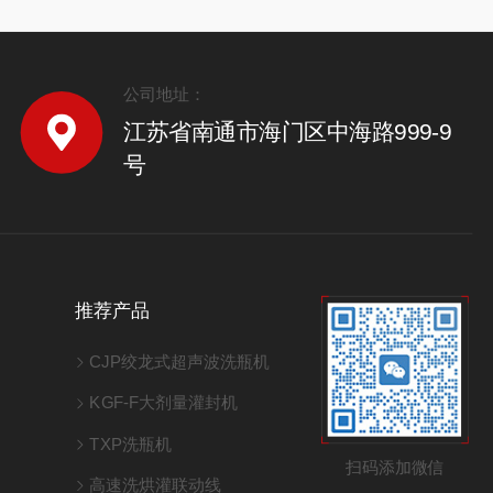
公司地址：
江苏省南通市海门区中海路999-9
号
推荐产品
CJP绞龙式超声波洗瓶机
KGF-F大剂量灌封机
TXP洗瓶机
扫码添加微信
高速洗烘灌联动线