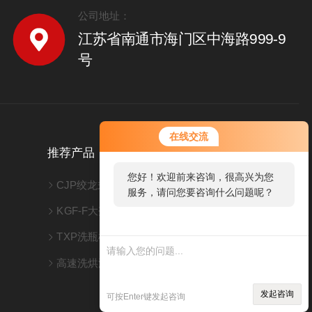
公司地址：
江苏省南通市海门区中海路999-9
号
在线交流
推荐产品
您好！欢迎前来咨询，很高兴为您
CJP绞龙式超声波洗瓶机
服务，请问您要咨询什么问题呢？
KGF-F大剂量灌封机
TXP洗瓶机
扫码添加微信
高速洗烘灌联动线
发起咨询
可按Enter键发起咨询