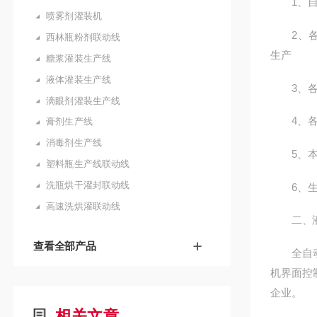
1、自动
喷雾剂灌装机
2、各单
西林瓶粉剂联动线
生产
糖浆灌装生产线
液体灌装生产线
3、各单
滴眼剂灌装生产线
4、各单
膏剂生产线
消毒剂生产线
5、本包
塑料瓶生产线联动线
洗瓶烘干灌封联动线
6、生产
高速洗烘灌联动线
二、液
查看全部产品
全自动级
机界面控
企业。
相关文章