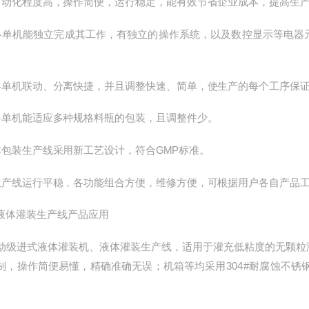
化程度高，操作简便，运行稳定，能有效节省企业成本，提高生产
机能独立完成其工作，有独立的操作系统，以及数控显示等电器元
机联动、分离快捷，并且调整快速、简单，使生产的每个工序保证
机能适应多种规格料瓶的包装，且调整件少。
装生产线采用新工艺设计，符合GMP标准。
线运行平稳，各功能组合方便，维修方便，可根据用户各自产品工
体灌装生产线产品应用
进式液体灌装机、液体灌装生产线，适用于灌充低粘度的无颗粒液
制，操作简便易懂，精确准确无误；机箱等均采用304#耐腐蚀不锈